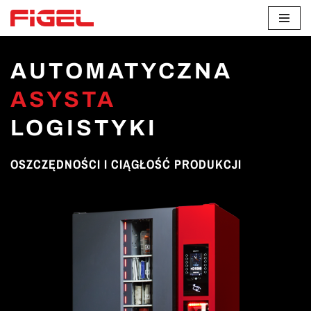
Przejdź
do
AUTOMATYCZNA
treści
ASYSTA
LOGISTYKI
OSZCZĘDNOŚCI I CIĄGŁOŚĆ PRODUKCJI